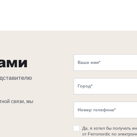
нами
едставителю
тной связи, мы
Да, я хотел бы получать и
от Ferronordic по электрон