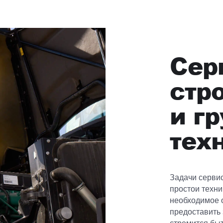
Сер
стр
и г
тех
Задачи серви
простои техни
необходимое 
предоставить