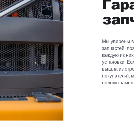
Гар
зап
Мы уверены в
запчастей, п
каждую из них
установки. Ес
вышла из стро
покупателя),
полную замену