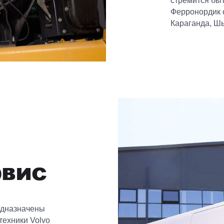
стремится быт
Ферронордик о
Караганда, Ш
рвис
едназначены
техники Volvo