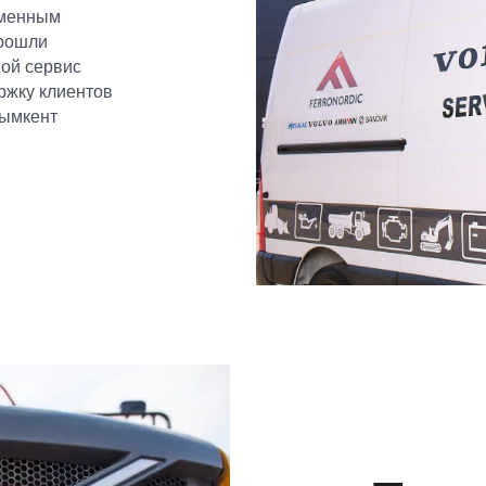
еменным
прошли
ной сервис
ржку клиентов
Шымкент